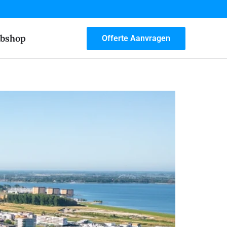
bshop
Offerte Aanvragen