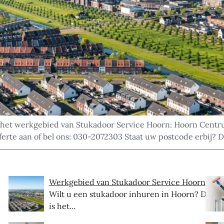
is het werkgebied van Stukadoor Service Hoorn: Hoorn Cen
ferte aan of bel ons: 030-2072303 Staat uw postcode erbij?
Werkgebied van Stukadoor Service Hoorn
Wilt u een stukadoor inhuren in Hoorn? Dit
is het...