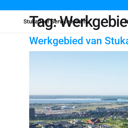
Tag:
Werkgebie
Stukadoor Service Hoorn
H
Werkgebied van Stuk